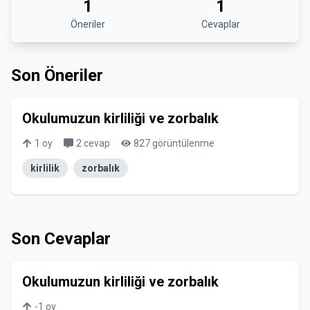
1
1
Öneriler
Cevaplar
Son Öneriler
Okulumuzun kirliliği ve zorbalık
1
oy
2
cevap
827
görüntülenme
kirlilik
zorbalık
Son Cevaplar
Okulumuzun kirliliği ve zorbalık
-1
oy