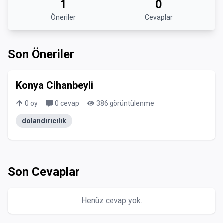
1
0
Öneriler
Cevaplar
Son Öneriler
Konya Cihanbeyli
0
oy
0
cevap
386
görüntülenme
dolandırıcılık
Son Cevaplar
Henüz cevap yok.