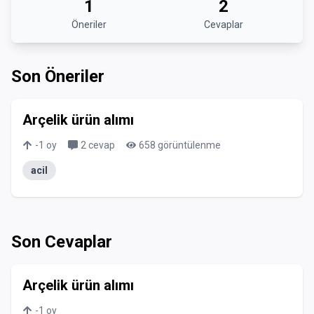
1
2
Öneriler
Cevaplar
Son Öneriler
Arçelik ürün alımı
-1
oy
2
cevap
658
görüntülenme
acil
Son Cevaplar
Arçelik ürün alımı
-1
oy