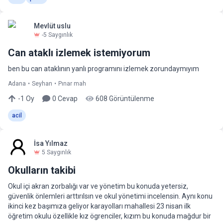
Mevlüt uslu
-5
Saygınlık
Can ataklı izlemek istemiyorum
ben bu can ataklının yanlı programını izlemek zorundaymıyım
Adana
•
Seyhan
•
Pınar mah
-1
Oy
0
Cevap
608
Görüntülenme
acil
İsa Yılmaz
5
Saygınlık
Okulların takibi
Okul içi akran zorbalığı var ve yönetim bu konuda yetersiz,
güvenlik önlemleri arttırılsın ve okul yönetimi incelensin. Aynı konu
ikinci kez başımıza geliyor karayolları mahallesi 23 nisan ilk
öğretim okulu özellikle kız ögrenciler, kızım bu konuda mağdur bir