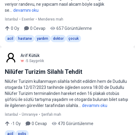
veriyor randevu, ne yapıcam nasıl alıcam böyle sağlık
se...
devamını oku
İstanbul
•
Esenler
•
Menderes mah
0
Oy
0
Cevap
657
Görüntülenme
acil
hastane
yardım
doktor
çocuk
Arif Kütük
-5
Saygınlık
Nilüfer Turizim Silahlı Tehdit
Nilüfer Turizim kullanmayın silahla tehdit edildim hem de Dudullu
otogarda 12/07/2023 tarihinde öğleden sonra 18.00 de Dudullu
Nilüfer Turizim terminalinden hareket eden 16 plakalı otobüs
şöförü ile sözlü tartışma yaşadım ve otogarda bulunan bilet satışı
ile ilgilenen görevliler tarafından silahla...
devamını oku
İstanbul
•
Ümraniye
•
Şerifali mah
-1
Oy
0
Cevap
470
Görüntülenme
acil
polis