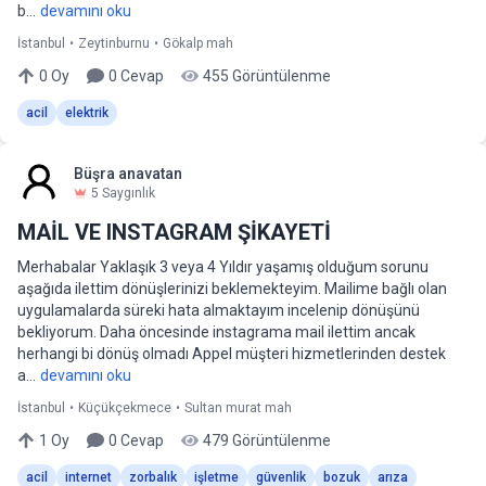
b...
devamını oku
İstanbul
•
Zeytinburnu
•
Gökalp mah
0
Oy
0
Cevap
455
Görüntülenme
acil
elektrik
Büşra anavatan
5
Saygınlık
MAİL VE INSTAGRAM ŞİKAYETİ
Merhabalar Yaklaşık 3 veya 4 Yıldır yaşamış olduğum sorunu
aşağıda ilettim dönüşlerinizi beklemekteyim. Mailime bağlı olan
uygulamalarda süreki hata almaktayım incelenip dönüşünü
bekliyorum. Daha öncesinde instagrama mail ilettim ancak
herhangi bi dönüş olmadı Appel müşteri hizmetlerinden destek
a...
devamını oku
İstanbul
•
Küçükçekmece
•
Sultan murat mah
1
Oy
0
Cevap
479
Görüntülenme
acil
internet
zorbalık
işletme
güvenlik
bozuk
arıza