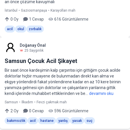
an önce çözüme kavuşmalı
İstanbul
•
Gaziosmanpaşa
•
Karayolları mah
0
Oy
1
Cevap
616
Görüntülenme
acil
okul
zorbalık
Doğanay Önal
25
Saygınlık
Samsun Çocuk Acil Şikayet
Bir saat önce kardeşimin kalp çarpıntısı için gittiğim çocuk acilde
doktorlar hiçbir muayene de bulunmadan direkt kan alma ve
ekgye yönlendirdi fakat yönlendirene kadar en az 10 kere birinin
yanımıza gelmesi için doktorlar ve çalışanların yanlarına gittik
kendi içlerinde muhabbet ettiklerinden ve be...
devamını oku
Samsun
•
İlkadım
•
Fevzi çakmak mah
2
Oy
0
Cevap
596
Görüntülenme
bakımsızlık
acil
hastane
yanlış
yasak
suç