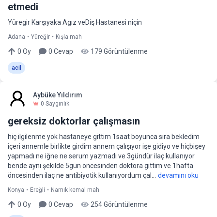
etmedi
Yüregir Karşıyaka Agız veDiş Hastanesi niçin
Adana
•
Yüreğir
•
Kışla mah
0
Oy
0
Cevap
179
Görüntülenme
acil
Aybüke Yıldırım
0
Saygınlık
gereksiz doktorlar çalışmasın
hiç ilgilenme yok hastaneye gittim 1saat boyunca sıra bekledim
içeri annemle birlikte girdim annem çalışıyor işe gidiyo ve hiçbişey
yapmadı ne iğne ne serum yazmadı ve 3gündür ilaç kullanıyor
bende aynı şekilde 5gün öncesinden doktora gittim ve 1hafta
öncesinden ilaç ne antibiyotik kullanıyordum çal...
devamını oku
Konya
•
Ereğli
•
Namık kemal mah
0
Oy
0
Cevap
254
Görüntülenme