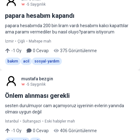
-5
Saygınlık
papara hesabım kapandı
papara hesabımda 200 bin liram vardı hesabımı kalıcı kapattılar
ama paramı vermediler bu nasıl oluyo?paramı istiyorum
İzmir
•
Çiğli
•
Maltepe mah
-1
Oy
0
Cevap
375
Görüntülenme
bakım
acil
sosyal-yardım
mustafa bezgin
-5
Saygınlık
Önlem alınması gerekli
sesten durulmuyor cam açamıyoruz işyerinin evlerin yanında
olması uygun değil
İstanbul
•
Sultangazi
•
Eski habipler mah
-1
Oy
0
Cevap
406
Görüntülenme