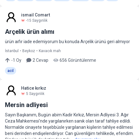
ismail Comart
-15
Saygınlık
Arçelik ürün alımı
ürün aıfır iade edemiyorum bu konuda Arçelik ürünü geri almıyor
İstanbul
•
Beykoz
•
Kavacık mah
-1
Oy
2
Cevap
656
Görüntülenme
acil
Hatice kırkız
5
Saygınlık
Mersin adliyesi
Sayın Başkanım, Bugün abim Kadir Kırkız, Mersin Adliyesi 3. Ağır
Ceza Mahkemesi'nde yargılanırken sanık olan taraf tahliye edildi.
Normalde cinayete teşebbüsle yargılanan kişilerin tahliye edilmesi
beni derinden endişelendiriyor. Can güvenliğim tehlikede, efendim.