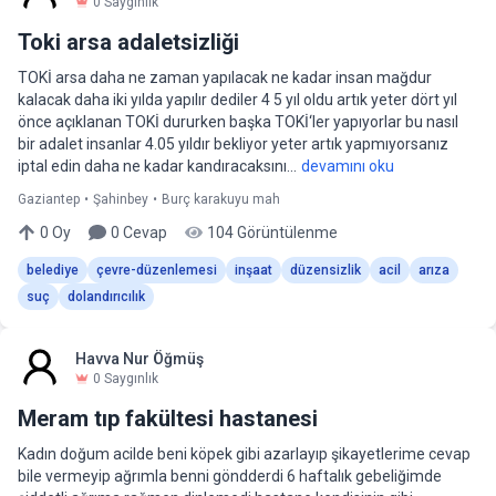
0
Saygınlık
Toki arsa adaletsizliği
TOKİ arsa daha ne zaman yapılacak ne kadar insan mağdur
kalacak daha iki yılda yapılır dediler 4 5 yıl oldu artık yeter dört yıl
önce açıklanan TOKİ dururken başka TOKİ‘ler yapıyorlar bu nasıl
bir adalet insanlar 4.05 yıldır bekliyor yeter artık yapmıyorsanız
iptal edin daha ne kadar kandıracaksını...
devamını oku
Gaziantep
•
Şahinbey
•
Burç karakuyu mah
0
Oy
0
Cevap
104
Görüntülenme
belediye
çevre-düzenlemesi
inşaat
düzensizlik
acil
arıza
suç
dolandırıcılık
Havva Nur Öğmüş
0
Saygınlık
Meram tıp fakültesi hastanesi
Kadın doğum acilde beni köpek gibi azarlayıp şikayetlerime cevap
bile vermeyip ağrımla benni göndderdi 6 haftalık gebeliğimde