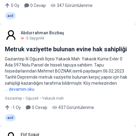
0
Oy
0
Cevap
347
Görüntülenme
acil
Abdurrahman Bozbaş
-5
Saygınlık
Metruk vaziyette bulunan evine hak sahipliği
Gaziantep İli Oğuzeli İlçesi Yakacık Mah. Yakacık Küme Evler 0
Ada 597 Nolu Parsel de hisseli tapuya sahibim. Tapu
hissedarlarından Mehmet BOZNAK isimli paydaşım 06.02.2023
Tarihli Depremde metruk vaziyette bulunan kerpiç yapısı için hak
sahipliği kazandığını tarafıma bildirmiştir. Köy merkezinden
...
devamını oku
Gaziantep
•
Oğuzeli
•
Yakacık mah
-1
Oy
0
Cevap
437
Görüntülenme
acil
Elif Söküt