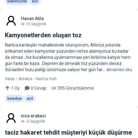
bakımsızlık
acil
Hasan Atila
15
Saygınlık
Kamyonetlerden oluşan toz
Narlıca kardeşler mahallesinde oturuyorum, Altınöz yolunda
istikamet eden kamyonlar yüzünden nefes alamıyoruz bu kadar
da olmaz , hız kurallarına uyulmamması yeri birbirine katıyor hern
gün farklı bir kaza . Deprem de ölmedik toz yüzünden ölecez .
Süraatleri tozu pisliği üstümüze salıyor her gün far...
devamını oku
Hatay
•
Antakya
•
Narlıca mah
1
Oy
0
Cevap
395
Görüntülenme
belediye
acil
nisa arabacı
-5
Saygınlık
taciz hakaret tehdit müşteriyi küçük düşürme