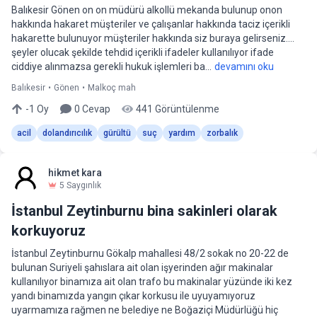
Balıkesir Gönen on on müdürü alkollü mekanda bulunup onon
hakkında hakaret müşteriler ve çalışanlar hakkında taciz içerikli
hakarette bulunuyor müşteriler hakkında siz buraya gelirseniz….
şeyler olucak şekilde tehdid içerikli ifadeler kullanılıyor ifade
ciddiye alınmazsa gerekli hukuk işlemleri ba...
devamını oku
Balıkesir
•
Gönen
•
Malkoç mah
-1
Oy
0
Cevap
441
Görüntülenme
acil
dolandırıcılık
gürültü
suç
yardım
zorbalık
hikmet kara
5
Saygınlık
İstanbul Zeytinburnu bina sakinleri olarak
korkuyoruz
İstanbul Zeytinburnu Gökalp mahallesi 48/2 sokak no 20-22 de
bulunan Suriyeli şahıslara ait olan işyerinden ağır makinalar
kullanılıyor binamıza ait olan trafo bu makinalar yüzünde iki kez
yandı binamızda yangın çıkar korkusu ile uyuyamıyoruz
uyarmamıza rağmen ne belediye ne Boğaziçi Müdürlüğü hiç