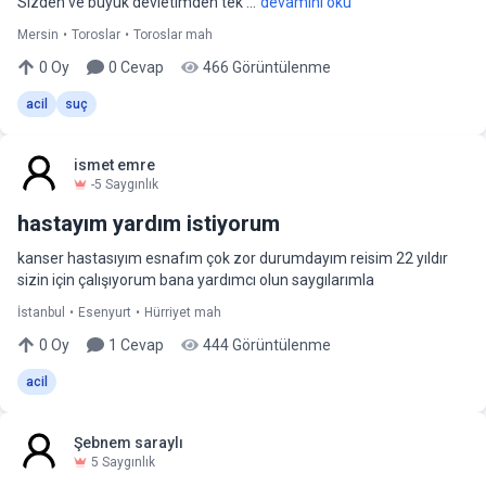
Sizden ve büyük devletimden tek ...
devamını oku
Mersin
•
Toroslar
•
Toroslar mah
0
Oy
0
Cevap
466
Görüntülenme
acil
suç
ismet emre
-5
Saygınlık
hastayım yardım istiyorum
kanser hastasıyım esnafım çok zor durumdayım reisim 22 yıldır
sizin için çalışıyorum bana yardımcı olun saygılarımla
İstanbul
•
Esenyurt
•
Hürriyet mah
0
Oy
1
Cevap
444
Görüntülenme
acil
Şebnem saraylı
5
Saygınlık