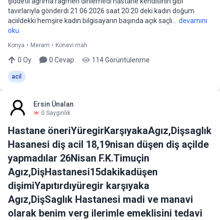
şiddetli ağrıma rağmen dinlemedi hastane kendisinin gibi
tavırlarıyla gönderdi 21.06.2026 saat 20:20 deki kadın doğum
aciildekki hemşire kadın bilgisayarın başında açık saçlı...
devamını
oku
Konya
•
Meram
•
Konevi mah
0
Oy
0
Cevap
114
Görüntülenme
acil
Ersin Ünalan
0
Saygınlık
Hastane öneriYüregirKarşıyakaAgız,Dişsaglık
Hasanesi diş acil 18,19nisan düşen diş açilde
yapmadılar 26Nisan F.K.Timuçin
Agız,DişHastanesi15dakikadüşen
dişimiYapıtırdıyüregir karşıyaka
Agız,DişSaglık Hastanesi madi ve manavi
olarak benim verg ilerimle emeklisini tedavi