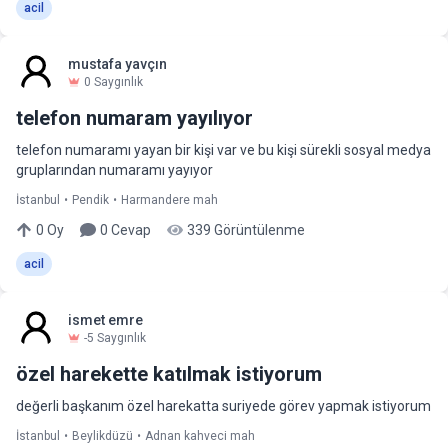
acil
mustafa yavçın
0
Saygınlık
telefon numaram yayılıyor
telefon numaramı yayan bir kişi var ve bu kişi sürekli sosyal medya
gruplarından numaramı yayıyor
İstanbul
•
Pendik
•
Harmandere mah
0
Oy
0
Cevap
339
Görüntülenme
acil
ismet emre
-5
Saygınlık
özel harekette katılmak istiyorum
değerli başkanım özel harekatta suriyede görev yapmak istiyorum
İstanbul
•
Beylikdüzü
•
Adnan kahveci mah