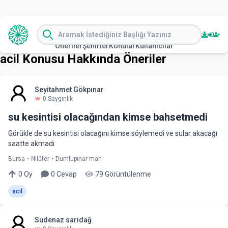
Öneriler
Şehirler
Konular
Kullanıcılar
acil
Konusu Hakkında Öneriler
Seyitahmet Gökpınar
0
Saygınlık
su kesintisi olacağından kimse bahsetmedi
Görükle de su kesintisi olacağını kimse söylemedi ve sular akacağı
saatte akmadı
Bursa
•
Nilüfer
•
Dumlupınar mah
0
Oy
0
Cevap
79
Görüntülenme
acil
Sudenaz sarıdağ