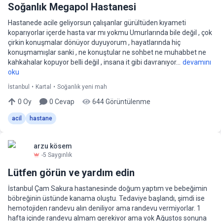
Soğanlık Megapol Hastanesi
Hastanede acile geliyorsun çalışanlar gürültüden kıyameti
koparıyorlar içerde hasta var mı yokmu Umurlarında bile değil , çok
çirkin konuşmalar dönüyor duyuyorum , hayatlarında hiç
konuşmamışlar sanki , ne konuştular ne sohbet ne muhabbet ne
kahkahalar kopuyor belli değil , insana it gibi davranıyor...
devamını
oku
İstanbul
•
Kartal
•
Soğanlık yeni mah
0
Oy
0
Cevap
644
Görüntülenme
acil
hastane
arzu kösem
-5
Saygınlık
Lütfen görün ve yardım edin
İstanbul Çam Sakura hastanesinde doğum yaptım ve bebeğimin
böbreğinin üstünde kanama oluştu. Tedaviye başlandı, şimdi ise
hemotojiden randevu alın deniliyor ama randevu vermiyorlar. 1
hafta içinde randevu almam gerekiyor ama yok Ağustos sonuna