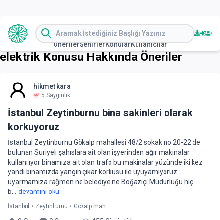
Öneriler
Şehirler
Konular
Kullanıcılar
elektrik
Konusu Hakkında Öneriler
hikmet kara
5
Saygınlık
İstanbul Zeytinburnu bina sakinleri olarak
korkuyoruz
İstanbul Zeytinburnu Gökalp mahallesi 48/2 sokak no 20-22 de
bulunan Suriyeli şahıslara ait olan işyerinden ağır makinalar
kullanılıyor binamıza ait olan trafo bu makinalar yüzünde iki kez
yandı binamızda yangın çıkar korkusu ile uyuyamıyoruz
uyarmamıza rağmen ne belediye ne Boğaziçi Müdürlüğü hiç
b...
devamını oku
İstanbul
•
Zeytinburnu
•
Gökalp mah