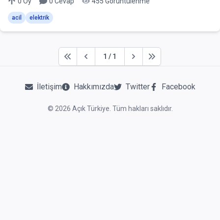
0
Oy
0
Cevap
455
Görüntülenme
acil
elektrik
1
/
1
First
Previous
Next
Last
İletişim
Hakkımızda
Twitter
Facebook
©
2026
Açık Türkiye. Tüm hakları saklıdır.