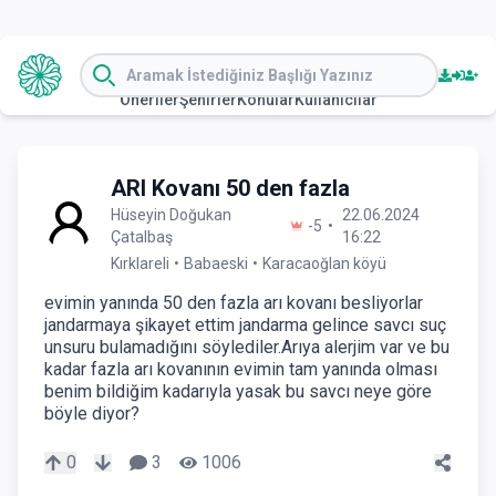
Öneriler
Şehirler
Konular
Kullanıcılar
ARI Kovanı 50 den fazla
Hüseyin Doğukan
22.06.2024
-5
•
Çatalbaş
16:22
Kırklareli
•
Babaeski
•
Karacaoğlan köyü
evimin yanında 50 den fazla arı kovanı besliyorlar
jandarmaya şikayet ettim jandarma gelince savcı suç
unsuru bulamadığını söylediler.Arıya alerjim var ve bu
kadar fazla arı kovanının evimin tam yanında olması
benim bildiğim kadarıyla yasak bu savcı neye göre
böyle diyor?
0
3
1006