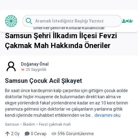
Öneriler
Şehirler
Konular
Kullanıcılar
Samsun
Şehri
İlkadım
İlçesi
Fevzi
Çakmak Mah
Hakkında Öneriler
Doğanay Önal
25
Saygınlık
Samsun Çocuk Acil Şikayet
Bir saat önce kardeşimin kalp çarpıntısı için gittiğim çocuk acilde
doktorlar hiçbir muayene de bulunmadan direkt kan alma ve
ekgye yönlendirdi fakat yönlendirene kadar en az 10 kere birinin
yanımıza gelmesi için doktorlar ve çalışanların yanlarına gittik
kendi içlerinde muhabbet ettiklerinden ve be...
devamını oku
Samsun
•
İlkadım
•
Fevzi çakmak mah
2
Oy
0
Cevap
596
Görüntülenme