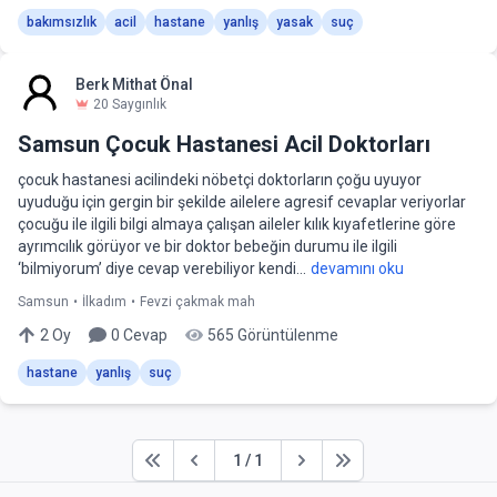
bakımsızlık
acil
hastane
yanlış
yasak
suç
Berk Mithat Önal
20
Saygınlık
Samsun Çocuk Hastanesi Acil Doktorları
çocuk hastanesi acilindeki nöbetçi doktorların çoğu uyuyor
uyuduğu için gergin bir şekilde ailelere agresif cevaplar veriyorlar
çocuğu ile ilgili bilgi almaya çalışan aileler kılık kıyafetlerine göre
ayrımcılık görüyor ve bir doktor bebeğin durumu ile ilgili
‘bilmiyorum’ diye cevap verebiliyor kendi...
devamını oku
Samsun
•
İlkadım
•
Fevzi çakmak mah
2
Oy
0
Cevap
565
Görüntülenme
hastane
yanlış
suç
1
/
1
First
Previous
Next
Last